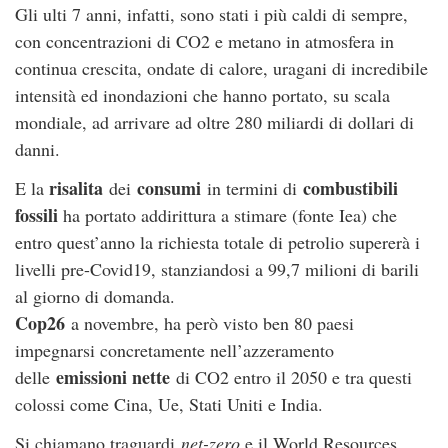
Gli ulti 7 anni, infatti, sono stati i più caldi di sempre,
con concentrazioni di CO2 e metano in atmosfera in
continua crescita, ondate di calore, uragani di incredibile
intensità ed inondazioni che hanno portato, su scala
mondiale, ad arrivare ad oltre 280 miliardi di dollari di
danni.
risalita
consumi
combustibili
E la
dei
in termini di
fossili
ha portato addirittura a stimare (fonte Iea) che
entro quest’anno la richiesta totale di petrolio supererà i
livelli pre-Covid19, stanziandosi a 99,7 milioni di barili
al giorno di domanda.
Cop26
a novembre, ha però visto ben 80 paesi
impegnarsi concretamente nell’azzeramento
emissioni nette
delle
di CO2 entro il 2050 e tra questi
colossi come Cina, Ue, Stati Uniti e India.
Si chiamano traguardi
net-zero
e il World Resources